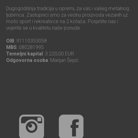
Dugogodišnja tradicija u opremi, za vas i vašeg metalnog
ljubimca. Zastupnici smo za većinu proizvoda vezanih uz
moto sport i rekreativce na 2 kotača. Posjetite nas i
uvjerite se u kvalitetu naše ponude.
OIB
: 91110353058
MBS
: 080281995
Temeljni kapital
: 3.220,00 EUR
Odgovorna osoba
: Marijan Šepić