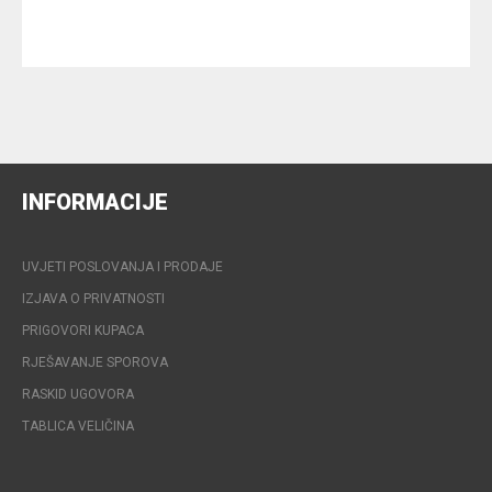
INFORMACIJE
UVJETI POSLOVANJA I PRODAJE
IZJAVA O PRIVATNOSTI
PRIGOVORI KUPACA
RJEŠAVANJE SPOROVA
RASKID UGOVORA
TABLICA VELIČINA