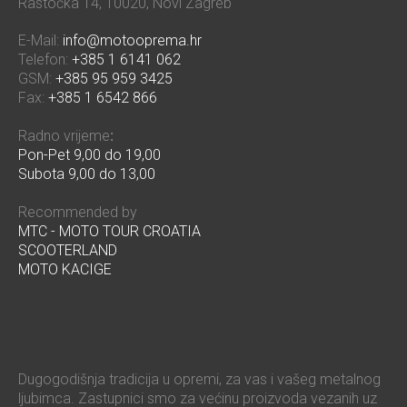
Rastočka 14, 10020, Novi Zagreb
E-Mail:
info@motooprema.hr
Telefon:
+385 1 6141 062
GSM:
+385 95 959 3425
Fax:
+385 1 6542 866
Radno vrijeme
:
Pon-Pet 9,00 do 19,00
Subota 9,00 do 13,00
Recommended by
MTC - MOTO TOUR CROATIA
SCOOTERLAND
MOTO KACIGE
Dugogodišnja tradicija u opremi, za vas i vašeg metalnog
ljubimca. Zastupnici smo za većinu proizvoda vezanih uz