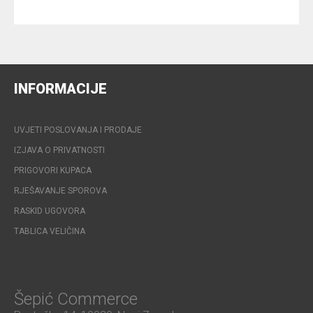
INFORMACIJE
UVJETI POSLOVANJA I PRODAJE
IZJAVA O PRIVATNOSTI
PRIGOVORI KUPACA
RJEŠAVANJE SPOROVA
RASKID UGOVORA
TABLICA VELIČINA
Šepić Commerce