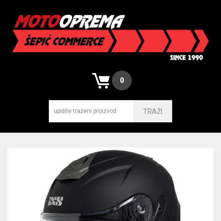
0
TRAŽI