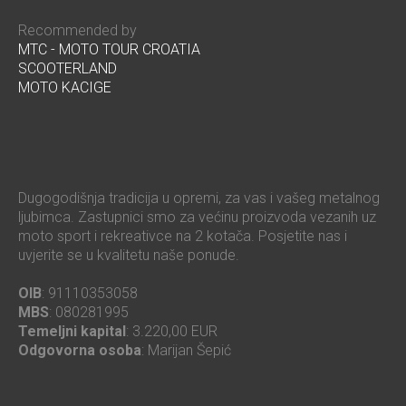
Recommended by
MTC - MOTO TOUR CROATIA
SCOOTERLAND
MOTO KACIGE
Dugogodišnja tradicija u opremi, za vas i vašeg metalnog
ljubimca. Zastupnici smo za većinu proizvoda vezanih uz
moto sport i rekreativce na 2 kotača. Posjetite nas i
uvjerite se u kvalitetu naše ponude.
OIB
: 91110353058
MBS
: 080281995
Temeljni kapital
: 3.220,00 EUR
Odgovorna osoba
: Marijan Šepić