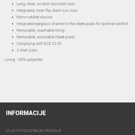
Long, clear, scratch resistant visor
Integrated, inner flip-down sun visor
Micro-ratchet closure
Integrated eyeglass channel in the cheek pads for optimal comfort
Removable, washable lining
Removable, washable cheek pads
Complying with ECE 22.05
2 shell sizes
Lining: 100% polyester
INFORMACIJE
UVJETI POSLOVANJA I PRODAJE