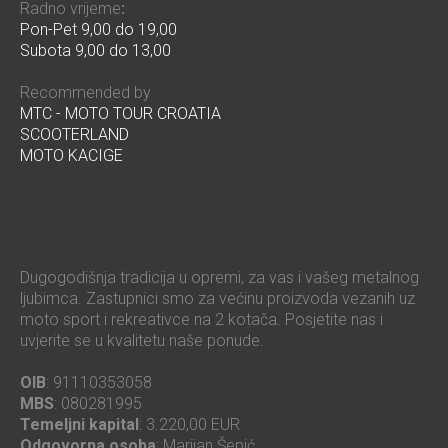
Radno vrijeme
:
Pon-Pet 9,00 do 19,00
Subota 9,00 do 13,00
Recommended by
MTC - MOTO TOUR CROATIA
SCOOTERLAND
MOTO KACIGE
Dugogodišnja tradicija u opremi, za vas i vašeg metalnog
ljubimca. Zastupnici smo za većinu proizvoda vezanih uz
moto sport i rekreativce na 2 kotača. Posjetite nas i
uvjerite se u kvalitetu naše ponude.
OIB
: 91110353058
MBS
: 080281995
Temeljni kapital
: 3.220,00 EUR
Odgovorna osoba
: Marijan Šepić