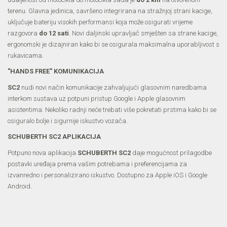
terenu. Glavna jedinica, savršeno integrirana na stražnjoj strani kacige,
uključuje bateriju visokih performansi koja može osigurati vrijeme
razgovora
do 12 sati
. Novi daljinski upravljač smješten sa strane kacige,
ergonomski je dizajniran kako bi se osigurala maksimalna uporabljivost s
rukavicama.
"HANDS FREE" KOMUNIKACIJA
SC2
nudi novi način komunikacije zahvaljujući glasovnim naredbama
interkom sustava uz potpuni pristup Google i Apple glasovnim
asistentima. Nekoliko radnji neće trebati više pokretati prstima kako bi se
osiguralo bolje i sigurnije iskustvo vozača.
SCHUBERTH SC2 APLIKACIJA
Potpuno nova aplikacija
SCHUBERTH SC2
daje mogućnost prilagodbe
postavki uređaja prema vašim potrebama i preferencijama za
izvanredno i personalizirano iskustvo. Dostupno za Apple iOS i Google
Android.