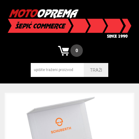
0
TRAŽI