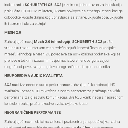
instalirani u
SCHUBERTH C5. SC2
je iznimno jednostavan za instalaciju:
priključite HD BOOM mikrofon, uklonite poklopce na stražnjoj strani kacige,
oslobodite kućište daljinskog upravljača sa strane, uključite oba, uključite
ih i spremni ste za vožnju!
MESH 2.0
Zahvaljujući novoj
Mesh 2.0 tehnologiji
,
SCHUBERTH SC2
pruža
vrhunsku razinu interkom veza redefinirajući koncept "komunikacijske
mreže". Tehnologija Mesh 2.0 povećava za 80% količinu podataka koji se
prenose u teškim i izazovnim uvjetima, istovremeno osiguravajući
mogućnost povezivanja s gotovo neograničenim brojem sudionika.
NEUPOREDIVA AUDIO KVALITETA
SC2
nudi izvanredne audio performanse zahvaljujući kombinaciji HD
zvučnika i nosača HD mikrofona s novim senzorom za pružanje najviših
performansi za glasovnu komunikaciju. Sve to, u kombinaciji s naprednom
kontrolom buke, pruža iskustvo zvuka svjetske klase.
NEOGRANIČENE PERFORMANSE
Zahvaljujući novim oblicima antena i pozicioniranju ispod školjke, radna
udaljenost od motocikla do motocikla sada je
do 2 km
na otvorenom