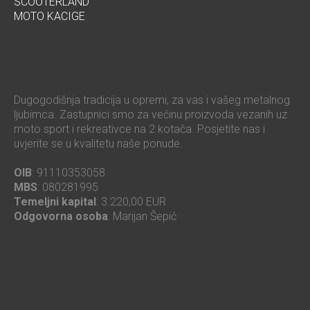
SCOOTERLAND
MOTO KACIGE
Dugogodišnja tradicija u opremi, za vas i vašeg metalnog
ljubimca. Zastupnici smo za većinu proizvoda vezanih uz
moto sport i rekreativce na 2 kotača. Posjetite nas i
uvjerite se u kvalitetu naše ponude.
OIB
: 91110353058
MBS
: 080281995
Temeljni kapital
: 3.220,00 EUR
Odgovorna osoba
: Marijan Šepić