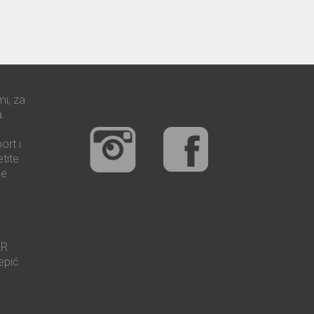
mi, za
.
ort i
tite
še
UR
epić