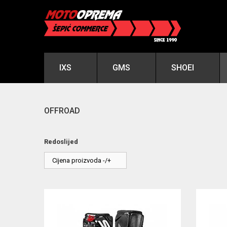
IXS
GMS
SHOEI
OFFROAD
Redoslijed
Cijena proizvoda -/+