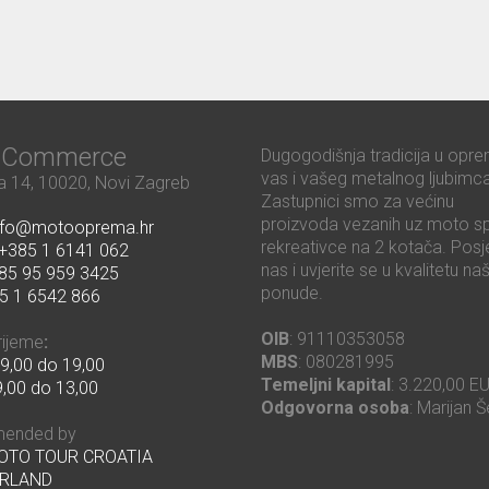
ć Commerce
Dugogodišnja tradicija u opre
vas i vašeg metalnog ljubimca
 14, 10020, Novi Zagreb
Zastupnici smo za većinu
proizvoda vezanih uz moto sp
nfo@motooprema.hr
rekreativce na 2 kotača. Posje
+385 1 6141 062
nas i uvjerite se u kvalitetu na
85 95 959 3425
ponude.
5 1 6542 866
OIB
: 91110353058
rijeme
:
MBS
: 080281995
9,00 do 19,00
Temeljni kapital
: 3.220,00 E
,00 do 13,00
Odgovorna osoba
: Marijan Š
ended by
MOTO TOUR CROATIA
RLAND