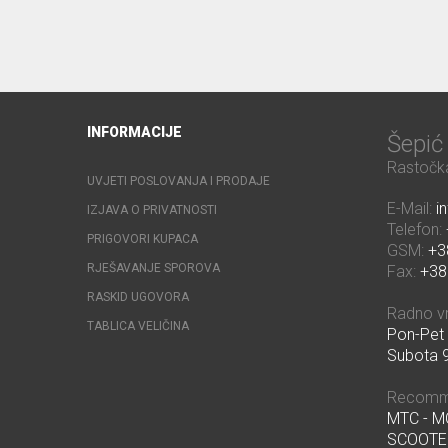
INFORMACIJE
Šepi
Rastočka
UVJETI POSLOVANJA I PRODAJE
E-Mail:
i
IZJAVA O PRIVATNOSTI
Telefon:
PRIGOVORI KUPACA
GSM:
+3
RJEŠAVANJE SPOROVA
Fax:
+38
RASKID UGOVORA
Radno v
TABLICA VELIČINA
Pon-Pet 
Subota 9
Recomm
MTC - 
SCOOTE